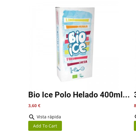
Bio Ice Polo Helado 400ml...
Precio
P
3,60 €
8

Vista rápida
Add To Cart