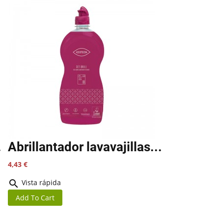
.
Abrillantador lavavajillas...
Precio
4,43 €

Vista rápida
Add To Cart