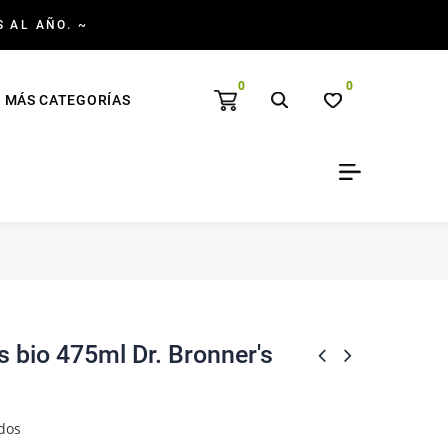
S AL AÑO. ~
0
0
MÁS CATEGORÍAS
s bio 475ml Dr. Bronner's
dos