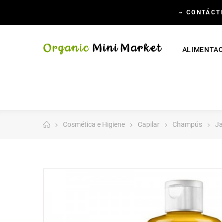
~
CONTÁCT
ALIMENTA
Cosmética e Higiene
Capilar
Champús
Ja