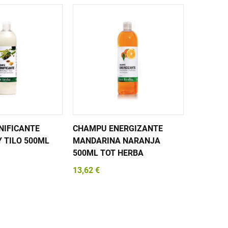
NIFICANTE
CHAMPU ENERGIZANTE
CHAMPU
 TILO 500ML
MANDARINA NARANJA
MIEL Y 
500ML TOT HERBA
TOT HER
13,62 €
13,62 €