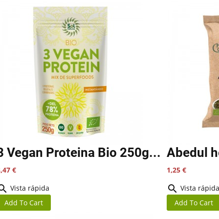
3 Vegan Proteina Bio 250g...
Abedul h
recio
Precio
,47 €
1,25 €


Vista rápida
Vista rápid
Add To Cart
Add To Cart