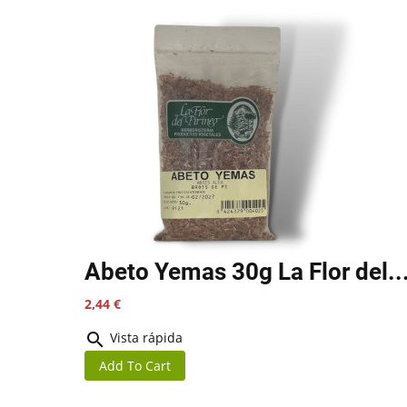
Abeto Yemas 30g La Flor del..
Precio
2,44 €

Vista rápida
Add To Cart