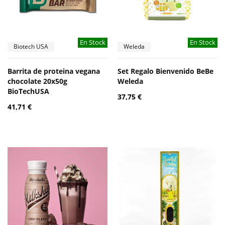
En Stock
En Stock
Biotech USA
Weleda
Barrita de proteina vegana
Set Regalo Bienvenido BeBe
chocolate 20x50g
Weleda
BioTechUSA
37,75 €
41,71 €