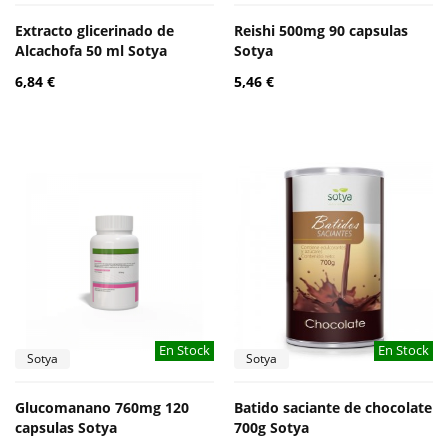
Extracto glicerinado de
Reishi 500mg 90 capsulas
Alcachofa 50 ml Sotya
Sotya
6,84 €
5,46 €
En Stock
En Stock
Sotya
Sotya
Glucomanano 760mg 120
Batido saciante de chocolate
capsulas Sotya
700g Sotya