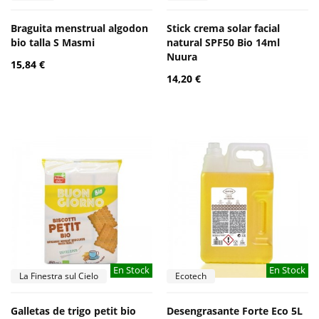
Braguita menstrual algodon
Stick crema solar facial
bio talla S Masmi
natural SPF50 Bio 14ml
Nuura
15,84 €
14,20 €
En Stock
En Stock
La Finestra sul Cielo
Ecotech
Galletas de trigo petit bio
Desengrasante Forte Eco 5L