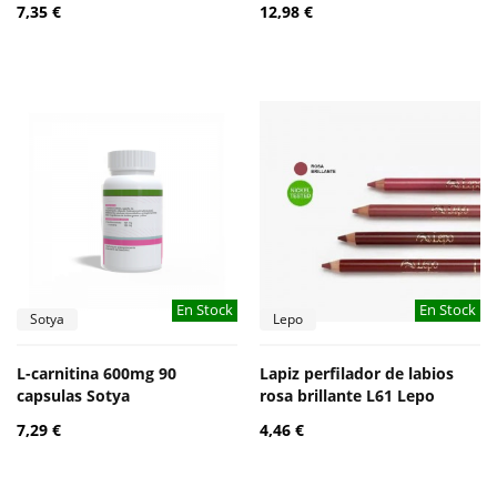
7,35 €
12,98 €
En Stock
En Stock
Sotya
Lepo
L-carnitina 600mg 90
Lapiz perfilador de labios
capsulas Sotya
rosa brillante L61 Lepo
7,29 €
4,46 €