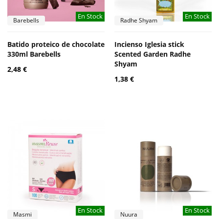
En Stock
En Stock
Barebells
Radhe Shyam
Batido proteico de chocolate
Incienso Iglesia stick
330ml Barebells
Scented Garden Radhe
Shyam
2,48 €
1,38 €
En Stock
En Stock
Masmi
Nuura