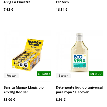
450g La Finestra
Ecotech
7,63 €
16,54 €
En Stock
En Stock
Roobar
Ecover
Barrita Mango Magic bio
Detergente líquido universal
20x30g RooBar
para ropa 1L Ecover
33,00 €
8,96 €