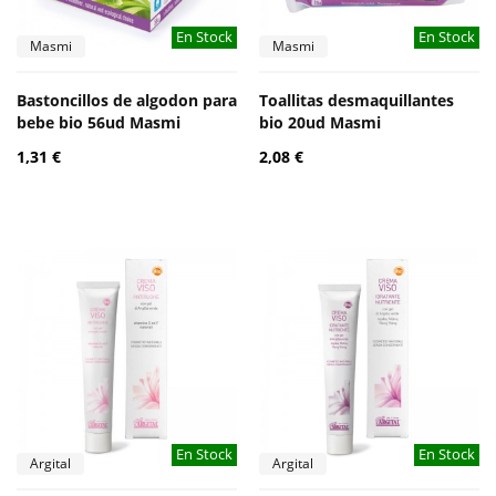
En Stock
En Stock
Masmi
Masmi
Bastoncillos de algodon para
Toallitas desmaquillantes
bebe bio 56ud Masmi
bio 20ud Masmi
1,31 €
2,08 €
En Stock
En Stock
Argital
Argital