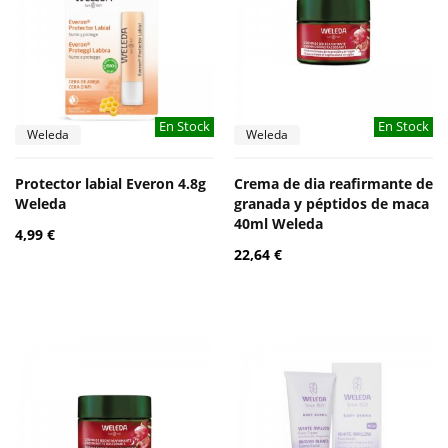
En Stock
En Stock
Weleda
Weleda
Protector labial Everon 4.8g
Crema de dia reafirmante de
Weleda
granada y péptidos de maca
40ml Weleda
4,99 €
22,64 €