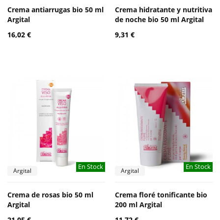
Crema antiarrugas bio 50 ml
Crema hidratante y nutritiva
Argital
de noche bio 50 ml Argital
16,02 €
9,31 €
En Stock
En Stock
Argital
Argital
Crema de rosas bio 50 ml
Crema floré tonificante bio
Argital
200 ml Argital
21,05 €
11,72 €