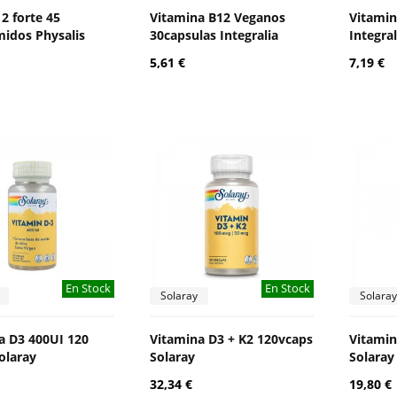
2 forte 45
Vitamina B12 Veganos
Vitamin
idos Physalis
30capsulas Integralia
Integral
5,61 €
7,19 €
En Stock
En Stock
Solaray
Solaray
a D3 400UI 120
Vitamina D3 + K2 120vcaps
Vitamin
olaray
Solaray
Solaray
32,34 €
19,80 €