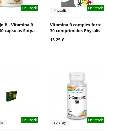
En Stock
En Stock
Physalis
o B - Vitamina B
Vitamina B complex forte
0 capsulas Sotya
30 comprimidos Physalis
13,25 €
En Stock
En Stock
lia
Solaray