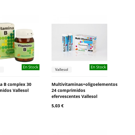
En Stock
En Stock
l
Vallesol
a B complex 30
Multivitaminas+oligoelementos
idos Vallesol
24 comprimidos
efervescentes Vallesol
5,03 €