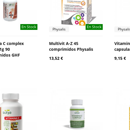
En Stock
En Stock
Physalis
Physali
a C complex
Multivit A-Z 45
Vitamin
1g 90
comprimidos Physalis
capsula
midos GHF
13,52 €
9,15 €