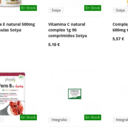
En Stock
En Stock
Sotya
Sotya
a E natural 500mg
Vitamina C natural
Complej
sulas Sotya
complex 1g 90
600mg 6
comprimidos Sotya
5,57 €
5,10 €
En Stock
En Stock
s
Integralia
Integra