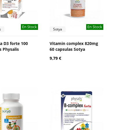
En Stock
En Stock
s
Sotya
a D3 forte 100
Vitamin complex 820mg
s Physalis
60 capsulas Sotya
9,79 €