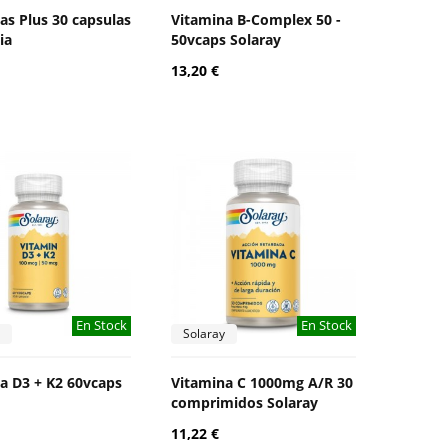
as Plus 30 capsulas
Vitamina B-Complex 50 -
ia
50vcaps Solaray
13,20 €
En Stock
En Stock
Solaray
a D3 + K2 60vcaps
Vitamina C 1000mg A/R 30
comprimidos Solaray
11,22 €