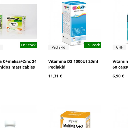
En Stock
En Stock
Pediakid
GHF
a C+melisa+Zinc 24
Vitamina D3 1000UI 20ml
Vitami
idos masticables
Pediakid
60 caps
11,31 €
6,90 €