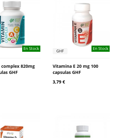
En Stock
En Stock
GHF
n complex 820mg
Vitamina E 20 mg 100
ulas GHF
capsulas GHF
3,79 €