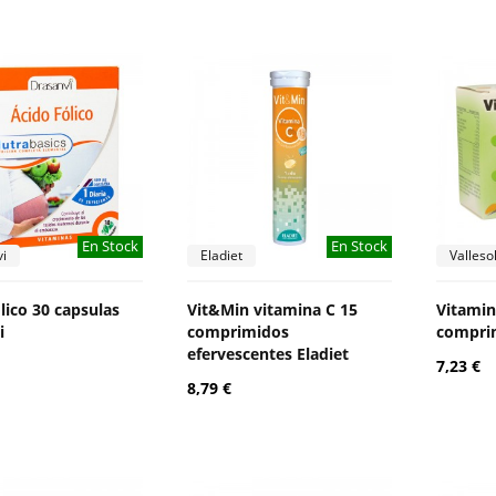
En Stock
En Stock
i
Eladiet
Valleso
lico 30 capsulas
Vit&Min vitamina C 15
Vitamin
i
comprimidos
comprim
efervescentes Eladiet
7,23 €
8,79 €