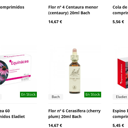
comprimidos
Flor nº 4 Centaura menor
Cola de
(centaury) 20ml Bach
comprim
14,67 €
5,56 €
En Stock
En Stock
Bach
Eladiet
ea 60
Flor nº 6 Cerasifera (cherry
Espino 
idos Eladiet
plum) 20ml Bach
comprim
14,67 €
5,45 €