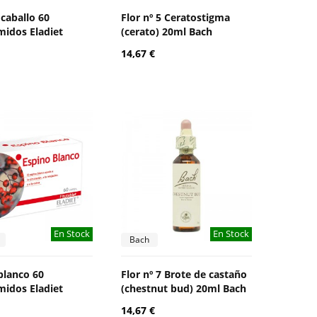
 caballo 60
Flor nº 5 Ceratostigma
idos Eladiet
(cerato) 20ml Bach
14,67 €
En Stock
En Stock
Bach
blanco 60
Flor nº 7 Brote de castaño
idos Eladiet
(chestnut bud) 20ml Bach
14,67 €