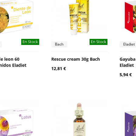
En Stock
En Stock
Bach
Eladiet
de leon 60
Rescue cream 30g Bach
Gayuba
idos Eladiet
Eladiet
12,81 €
5,94 €