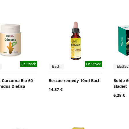
En Stock
En Stock
Bach
Eladiet
 Curcuma Bio 60
Rescue remedy 10ml Bach
Boldo 
idos Dietisa
Eladiet
14,37 €
6,28 €