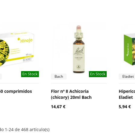
En Stock
En Stock
Bach
Eladiet
60 comprimidos
Flor nº 8 Achicoria
Hiperic
(chicory) 20ml Bach
Eladiet
14,67 €
5,94 €
o 1-24 de 468 artículo(s)