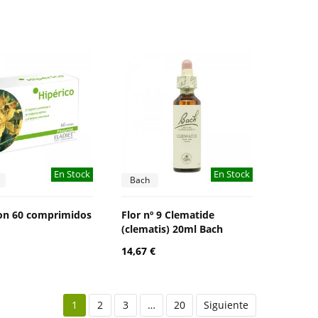
En Stock
En Stock
Bach
on 60 comprimidos
Flor nº 9 Clematide
(clematis) 20ml Bach
14,67 €
1
2
3
…
20
Siguiente