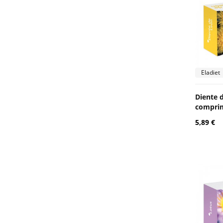
Eladiet
Diente 
comprim
5,89 €