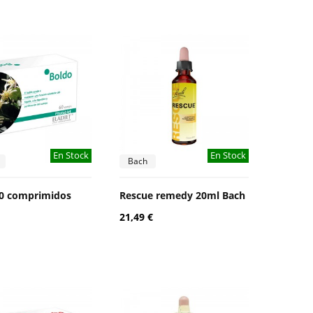
En Stock
En Stock
Bach
60 comprimidos
Rescue remedy 20ml Bach
21,49 €