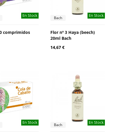
En Stock
En Stock
Bach
60 comprimidos
Flor nº 3 Haya (beech)
20ml Bach
14,67 €
En Stock
En Stock
Bach