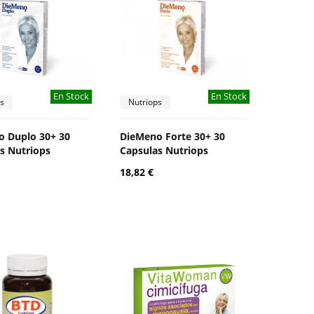
En Stock
En Stock
s
Nutriops
 Duplo 30+ 30
DieMeno Forte 30+ 30
s Nutriops
Capsulas Nutriops
18,82 €