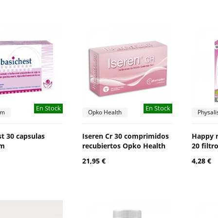
En Stock
En Stock
um
Opko Health
Physali
st 30 capsulas
Iseren Cr 30 comprimidos
Happy 
um
recubiertos Opko Health
20 filtr
21,95 €
4,28 €