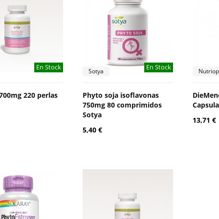
En Stock
En Stock
Sotya
Nutriop
700mg 220 perlas
Phyto soja isoflavonas
DieMeno
750mg 80 comprimidos
Capsula
Sotya
13,71 €
5,40 €