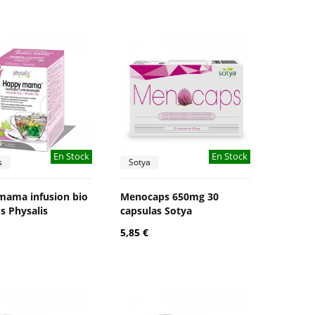
En Stock
En Stock
s
Sotya
mama infusion bio
Menocaps 650mg 30
os Physalis
capsulas Sotya
5,85 €