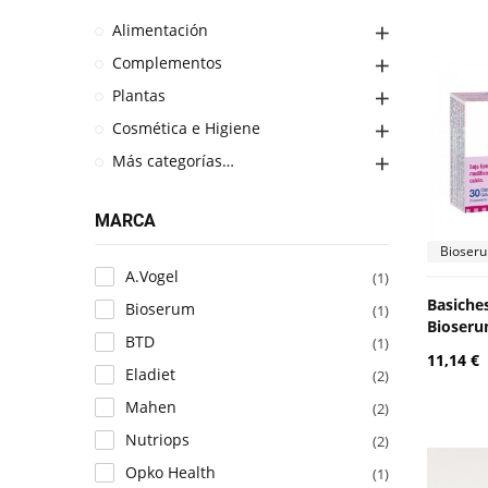
Alimentación
Complementos
Plantas
Cosmética e Higiene
Más categorías…
MARCA
Bioser
A.Vogel
(1)
Basiche
Bioserum
(1)
Bioser
BTD
(1)
11,14 €
Eladiet
(2)
Mahen
(2)
Nutriops
(2)
Opko Health
(1)