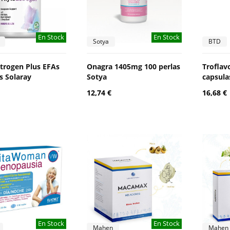
En Stock
En Stock
Sotya
BTD
trogen Plus EFAs
Onagra 1405mg 100 perlas
Trofla
s Solaray
Sotya
capsula
12,74 €
16,68 €
En Stock
En Stock
Mahen
Mahen