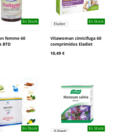
En Stock
En Stock
Eladiet
von femme 60
Vitawoman cimicifuga 60
s BTD
comprimidos Eladiet
10,49 €
En Stock
En Stock
A.Vogel