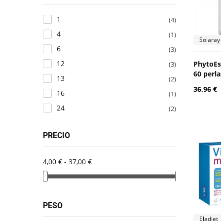
1
(4)
4
(1)
Solaray
6
(3)
12
PhytoEs
(3)
60 perla
13
(2)
36,96 €
16
(1)
24
(2)
PRECIO
4,00 € - 37,00 €
PESO
Eladiet