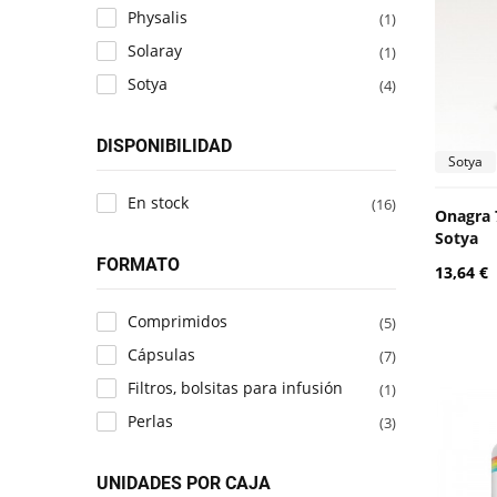
Physalis
(1)
Solaray
(1)
Sotya
(4)
DISPONIBILIDAD
Sotya
En stock
(16)
Onagra 
Sotya
FORMATO
13,64 €
Comprimidos
(5)
Cápsulas
(7)
Filtros, bolsitas para infusión
(1)
Perlas
(3)
UNIDADES POR CAJA