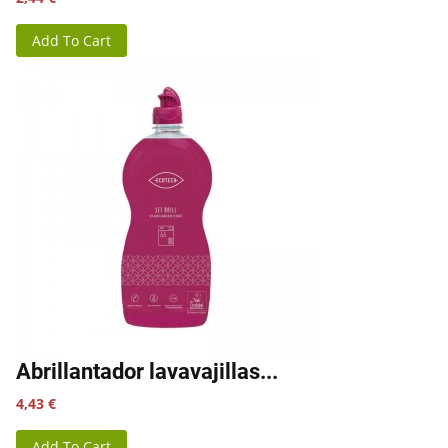
Add To Cart
Abrillantador lavavajillas...
Precio
4,43 €
Add To Cart