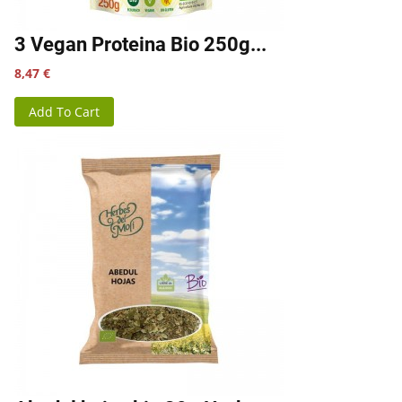
3 Vegan Proteina Bio 250g...
Precio
8,47 €
Add To Cart