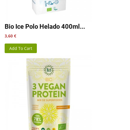
Bio Ice Polo Helado 400ml...
Precio
3,60 €
Add To Cart