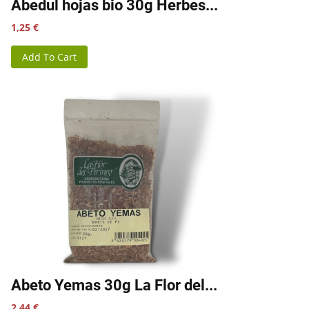
Abedul hojas bio 30g Herbes...
Precio
1,25 €
Add To Cart
Abeto Yemas 30g La Flor del...
Precio
2,44 €