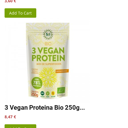
Precio
3,60 €
Add To Cart
3 Vegan Proteina Bio 250g...
Precio
8,47 €