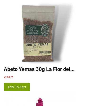
Abeto Yemas 30g La Flor del...
Precio
2,44 €
Add To Cart