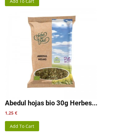
Add To Cart
Abedul hojas bio 30g Herbes...
Precio
1,25 €
Add To Cart