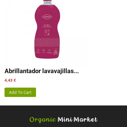
Abrillantador lavavajillas...
Precio
4,43 €
Add To Cart