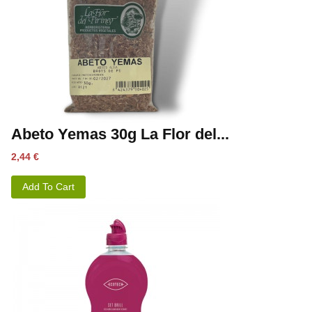
Abeto Yemas 30g La Flor del...
Precio
2,44 €
Add To Cart