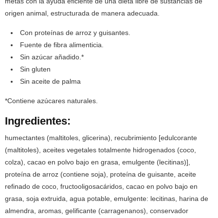
metas con la ayuda eficiente de una dieta libre de sustancias de
origen animal, estructurada de manera adecuada.
Con proteínas de arroz y guisantes.
Fuente de fibra alimenticia.
Sin azúcar añadido.*
Sin gluten
Sin aceite de palma
*Contiene azúcares naturales.
Ingredientes:
humectantes (maltitoles, glicerina), recubrimiento [edulcorante
(maltitoles), aceites vegetales totalmente hidrogenados (coco,
colza), cacao en polvo bajo en grasa, emulgente (lecitinas)],
proteína de arroz (contiene soja), proteína de guisante, aceite
refinado de coco, fructooligosacáridos, cacao en polvo bajo en
grasa, soja extruida, agua potable, emulgente: lecitinas, harina de
almendra, aromas, gelificante (carragenanos), conservador