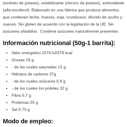
(sorbato de potasio), estabilizante (cloruro de potasio), antioxidante
(alfa-tocoferol). Elaborado en una fábrica que produce alimentos
que contienen leche, huevos, soja, crustáceos, dióxido de azufre y
nueces. Sin gluten de acuerdo con la legislación de la UE. Sin
azúcares añadidos. Contiene azúcares naturalmente presentes.
Información nutricional (50g-1 barrita):
Valor energético 1574 kJ/378 kcal
Grasas 19 g
- de las cuales saturadas 13 g
Hidratos de carbono 37g
- de los cuales azúcares 0,8 g
- de los cuales los polioles 32 g
Fibra 5,7 g
Proteínas 25 g
Sal 0,73 g
Modo de empleo: