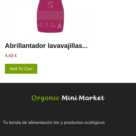
Abrillantador lavavajillas...
Precio
4,43 €
Add To Cart
Tu tienda de alimentación bio y productos ecológicos