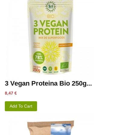
3 Vegan Proteina Bio 250g...
Precio
8,47 €
Add To Cart