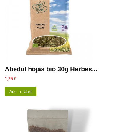
Abedul hojas bio 30g Herbes...
Precio
1,25 €
Add To Cart