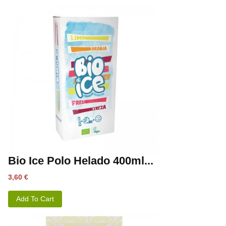
Bio Ice Polo Helado 400ml...
Precio
3,60 €
Add To Cart