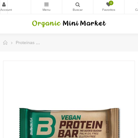
0
Proteínas
Barrita de proteina vegana chocolate 20x50g B