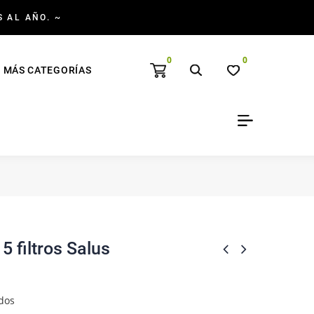
S AL AÑO. ~
0
0
MÁS CATEGORÍAS
15 filtros Salus
dos