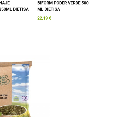
NAJE
BIFORM PODER VERDE 500
DEPUR &
250ML DIETISA
ML DIETISA
VITANA
22,19 €
20,78 €