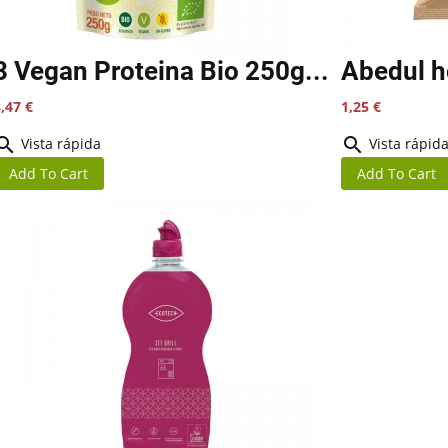
3 Vegan Proteina Bio 250g...
Abedul h
recio
Precio
,47 €
1,25 €


Vista rápida
Vista rápid
Add To Cart
Add To Cart