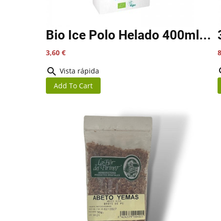
Bio Ice Polo Helado 400ml...
Precio
P
3,60 €
8

Vista rápida
Add To Cart