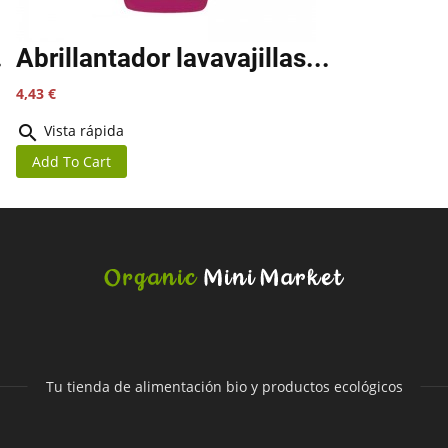
.
Abrillantador lavavajillas...
Precio
4,43 €

Vista rápida
Add To Cart
Tu tienda de alimentación bio y productos ecológicos