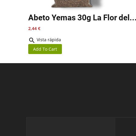
Abeto Yemas 30g La Flor del..
Precio
2,44 €

Vista rápida
Add To Cart