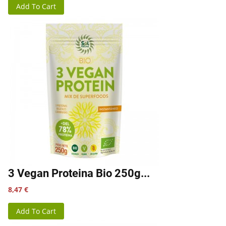
Add To Cart
3 Vegan Proteina Bio 250g...
Precio
8,47 €
Add To Cart