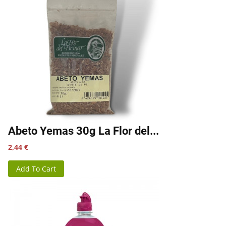
Abeto Yemas 30g La Flor del...
Precio
2,44 €
Add To Cart