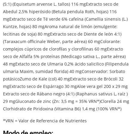
(5:1) (Equisetum arvense L. tallos) 116 mgExtracto seco de
Abedul 2,5% hiperósido (Betula pendula Roth, hojas) 116
mgExtracto seco de Té verde 6% cafeína (Camellia sinensis (L.)
Kuntze, hojas) 80 mgAroma natural de limón (emulgente:
lecitinas de soja) 80 mgExtracto seco de Diente de león 4:1)
(Taraxacum officinale Weber, parte aérea) 60 mgColorante:
complejos cúpricos de clorofilas y clorofilinas 60 mgExtracto
seco de Alfalfa 5% proteínas (Medicago sativa L., parte aérea)
48 mgExtacto seco de Ulmaria 0,2% ácido salicilico (Filipendula
ulmaria Maxim, sumidad florida) 40 mgConservador: Sorbato
potásicoZumo de Kale (col) 40 mgExtracto seco de Brócoli 32
mgExtracto seco de Espárrago 30 mgAloe vera gel 200 x 29 mg
Extracto seco de Rábano negro (4:1) (Raphanus sativus L, raíz )
29 mgGluconato de zinc (Zn: 3,5 mg = 35% VRN*)Clorella 24 mg
Clorhidrato de Piridoxina (Vitamina B6) 1,4 mg (100% VRN*)
*VRN = Valor de Referencia de Nutrientes
Modo de empleo: