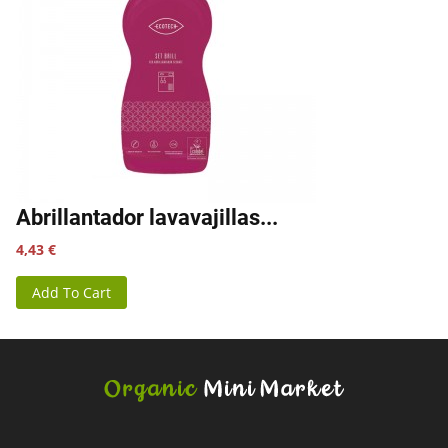
Abrillantador lavavajillas...
Precio
4,43 €
Add To Cart