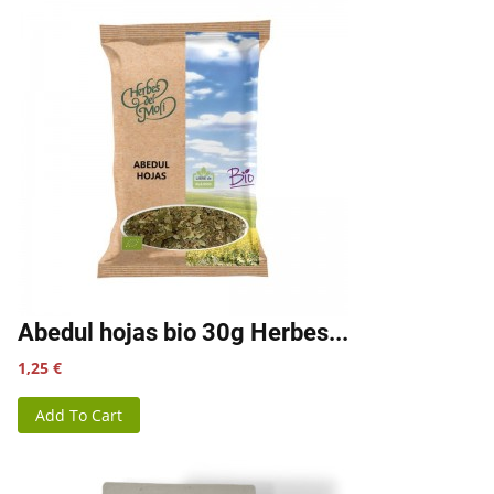
Abedul hojas bio 30g Herbes...
Precio
1,25 €
Add To Cart