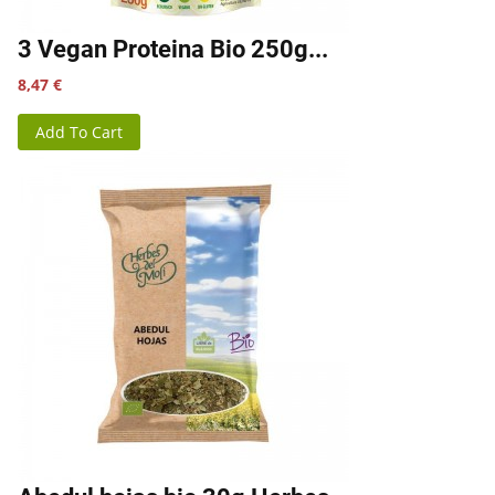
3 Vegan Proteina Bio 250g...
Precio
8,47 €
Add To Cart