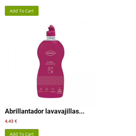
Add To Cart
Abrillantador lavavajillas...
Precio
4,43 €
Add To Cart