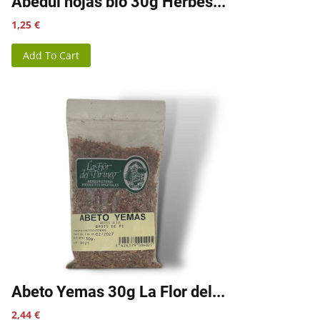
Abedul hojas bio 30g Herbes...
Precio
1,25 €
Add To Cart
Abeto Yemas 30g La Flor del...
Precio
2,44 €