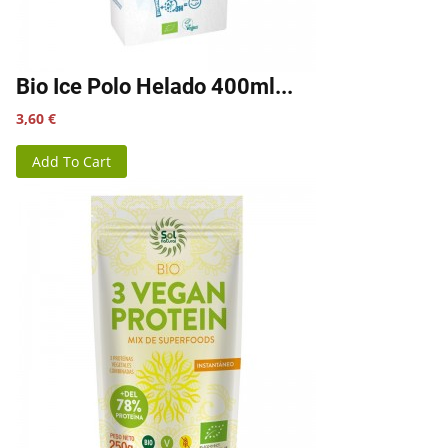
Bio Ice Polo Helado 400ml...
Precio
3,60 €
Add To Cart