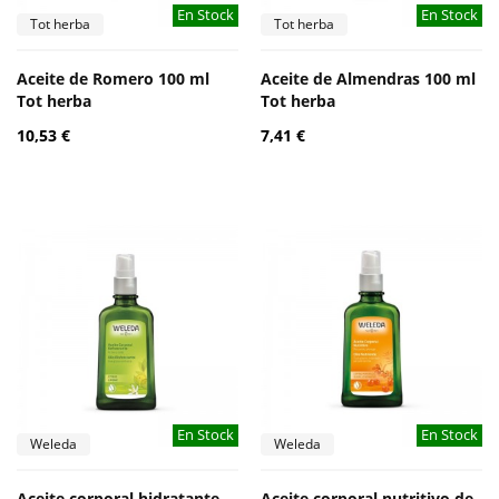
En Stock
En Stock
Tot herba
Tot herba
Aceite de Romero 100 ml
Aceite de Almendras 100 ml
Tot herba
Tot herba
10,53 €
7,41 €
En Stock
En Stock
Weleda
Weleda
Aceite corporal hidratante
Aceite corporal nutritivo de