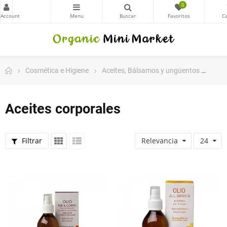
0
Cosmética e Higiene
Aceites, Bálsamos y ungüentos
Acei
Aceites corporales
Filtrar
Relevancia
24