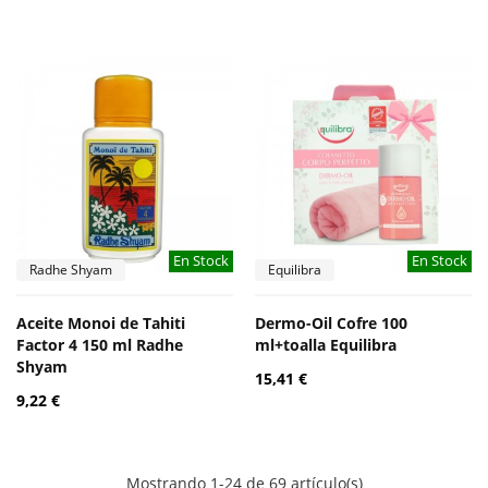
En Stock
En Stock
Radhe Shyam
Equilibra
Aceite Monoi de Tahiti
Dermo-Oil Cofre 100
Factor 4 150 ml Radhe
ml+toalla Equilibra
Shyam
15,41 €
9,22 €
Mostrando 1-24 de 69 artículo(s)