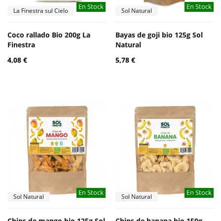
En Stock
En Stock
La Finestra sul Cielo
Sol Natural
Coco rallado Bio 200g La
Bayas de goji bio 125g Sol
Finestra
Natural
4,08 €
5,78 €
En Stock
En Stock
Sol Natural
Sol Natural
Chips de mango bio 125g Sol
Chips de banana bio 150g