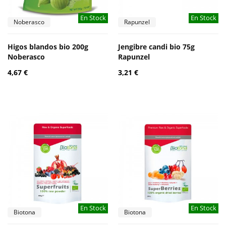
En Stock
En Stock
Noberasco
Rapunzel
Higos blandos bio 200g
Jengibre candi bio 75g
Noberasco
Rapunzel
4,67 €
3,21 €
En Stock
En Stock
Biotona
Biotona