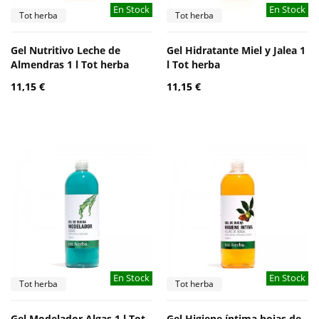
En Stock
En Stock
Tot herba
Tot herba
Gel Nutritivo Leche de
Gel Hidratante Miel y Jalea 1
Almendras 1 l Tot herba
l Tot herba
11,15 €
11,15 €
En Stock
En Stock
Tot herba
Tot herba
Gel Modelador Algas 1 l Tot
Gel Higiene íntima hojas de