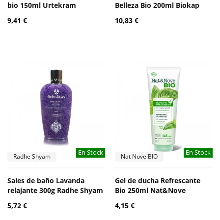
bio 150ml Urtekram
Belleza Bio 200ml Biokap
9,41 €
10,83 €
En Stock
En Stock
Radhe Shyam
Nat Nove BIO
Sales de baño Lavanda
Gel de ducha Refrescante
relajante 300g Radhe Shyam
Bio 250ml Nat&Nove
5,72 €
4,15 €