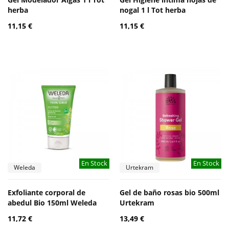
herba
nogal 1 l Tot herba
11,15 €
11,15 €
En Stock
En Stock
Weleda
Urtekram
Exfoliante corporal de
Gel de baño rosas bio 500ml
abedul Bio 150ml Weleda
Urtekram
11,72 €
13,49 €